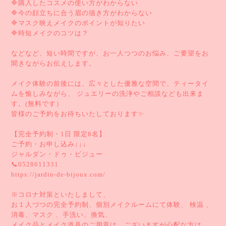
🔷購入したコスメの使い方がわからない
🔷今の顔立ちに合う眉の描き方がわからない
🔷マスク映えメイクのポイントが知りたい
🔷時短メイクのコツは？
などなど、短い時間ですが、お一人つつのお悩み、ご要望をお
聞きながらお伝えします。
メイク体験の前後には、広々とした優雅な空間で、ティータイ
ムを愉しみながら、 ジュエリーの洗浄やご相談なども出来ま
す。(無料です）
皆様のご予約をお待ちいたしております✨
【完全予約制・1日 限定8名】
ご予約・お申し込み↓↓↓
ジャルダン・ドゥ・ビジュー
📞0528611331
https://jardin-de-bijoux.com/
※コロナ対策といたしまして、
お１人づつの完全予約制、個別メイクルームにて体験、 検温 、
消毒、マスク 、手洗い、換気、
メイク品とメイク道具のご用意は、ございますが心配な方は、