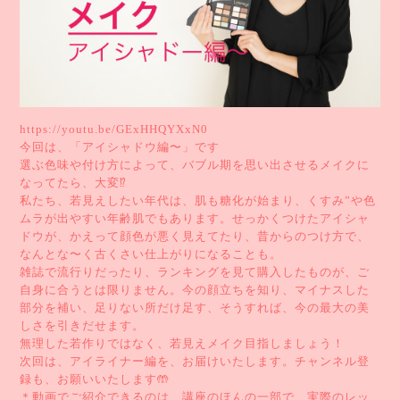
https://youtu.be/GExHHQYXxN0
今回は、「アイシャドウ編〜」です
選ぶ色味や付け方によって、バブル期を思い出させるメイクに
なってたら、大変⁉️
私たち、若見えしたい年代は、肌も糖化が始まり、くすみ”や色
ムラが出やすい年齢肌でもあります。せっかくつけたアイシャ
ドウが、かえって顔色が悪く見えてたり、昔からのつけ方で、
なんとな〜く古くさい仕上がりになることも。
雑誌で流行りだったり、ランキングを見て購入したものが、ご
自身に合うとは限りません。今の顔立ちを知り、マイナスした
部分を補い、足りない所だけ足す、そうすれば、今の最大の美
しさを引きだせます。
無理した若作りではなく、若見えメイク目指しましょう！
次回は、アイライナー編を、お届けいたします。チャンネル登
録も、お願いいたします🤲
＊動画でご紹介できるのは、講座のほんの一部で、実際のレッ